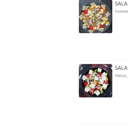
SALA
Pomme d
SALA
Melon,