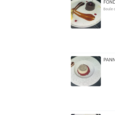
FOND
Boule 
PANN