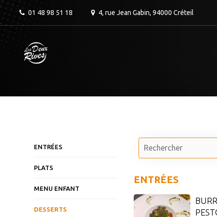
Skip
01 48 98 51 18
4, rue Jean Gabin, 94000 Créteil
to
content
RESTAURANT MOSQUÉE DE
CRÉTEIL
ENTRÉES
PLATS
ENTRÉES
MENU ENFANT
BURR
DESSERTS
PEST