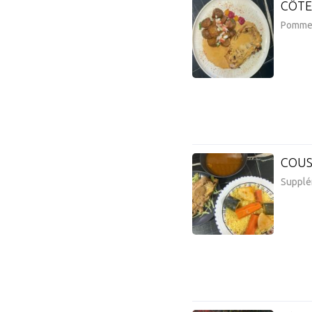
CÔTE
Pommes 
COUS
Supplé