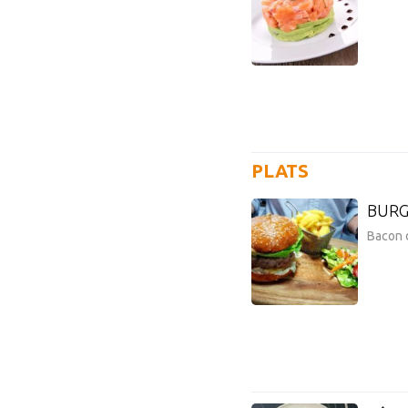
PLATS
BURG
Bacon d