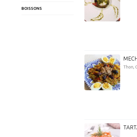
BOISSONS
MEC
Thon, 
TART